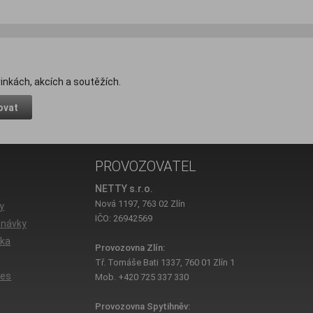
inkách, akcích a soutěžích.
ovat
PROVOZOVATEL
e
NETTY s.r.o.
Nová 1197, 763 02 Zlín
y
IČO: 26942569
dnávky
íka
Provozovna Zlín:
Tř. Tomáše Bati 1337, 760 01 Zlín 1
ies
Mob. +420 725 337 330
Provozovna Spytihněv: