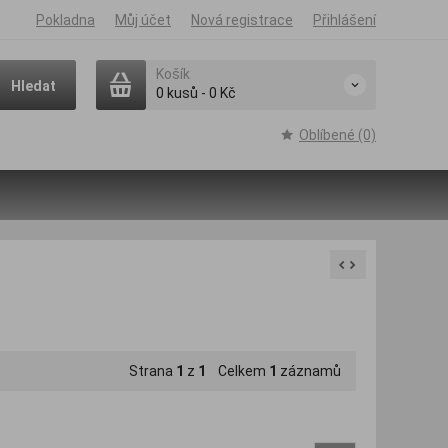
Pokladna
Můj účet
Nová registrace
Přihlášení
Košík
Hledat
0
kusů
-
0 Kč
Oblíbené (0)
Strana
1
z
1
Celkem
1
záznamů