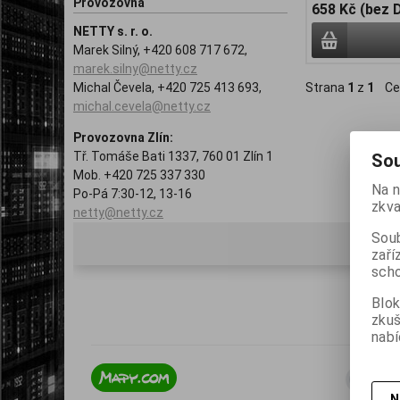
Provozovna
658 Kč (bez 
NETTY s. r. o.
Marek Silný, +420 608 717 672,
marek.silny@netty.cz
Michal Čevela, +420 725 413 693,
Strana
1
z
1
Ce
michal.cevela@netty.cz
Provozovna Zlín:
Tř. Tomáše Bati 1337, 760 01 Zlín 1
Sou
Mob. +420 725 337 330
Na n
Po-Pá 7:30-12, 13-16
zkva
netty@netty.cz
Soub
zaří
scho
Blok
zku
nabí
N