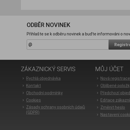
ODBĚR NOVINEK
Přihlašte se k odběru novinek a buďte informováni o nov
Registr
ZÁKAZNICKÝ SERVIS
MŮJ ÚČET
Rychlá objednávka
Nová registrac
Kontakt
Oblíbené položk
Obchodní podmínky
Předchozí obje
Cookies
Editace zákazn
Zásady ochrany osobních údajů
Změnit heslo
(GDPR)
Nastavení cook