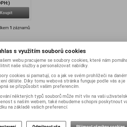
DPH:)
Koupit
lkem
1
záznamů
hlas s využitím souborů cookies
ašem webu pracujeme se soubory cookies, které nám pomáha
litnit naše služby a personalizovat nabídky.
ory cookies si pamatují, co a jak ve svém prohlížeči na dané
zení děláte. Díky tomu webová stránka funguje podle vás a je
pná se přizpůsobit vašim preferencím.
ování některých typů souborů může mít vliv na vaši uživatels
šenost s naším webem, také nebudeme schopni poskytnout 
dku na základě vašich preferencí.
astavení
Odmítnout vše
Přijmout všechny cookies