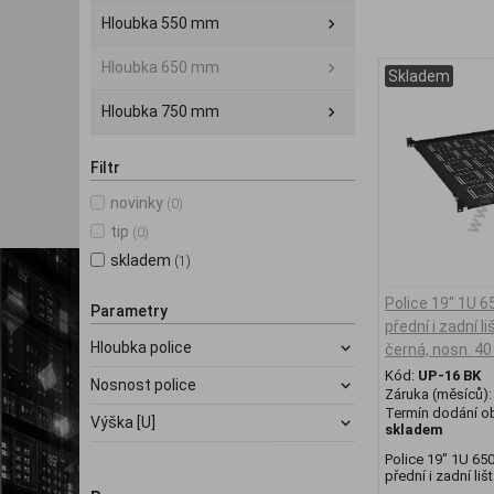
Hloubka 550 mm
Hloubka 650 mm
Skladem
Hloubka 750 mm
Filtr
novinky
(0)
tip
(0)
skladem
(1)
Police 19" 1U 
Parametry
přední i zadní l
Hloubka police
černá, nosn. 40
Kód:
UP-16 BK
Nosnost police
Záruka (měsíců)
Termín dodání ob
Výška [U]
skladem
Police 19" 1U 65
přední i zadní lišt.