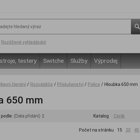
Rozšířené vyhledávání
stroje, testery
Switche
Služby
Výprodej
Hlavní členění
/
Rozváděče
/
Příslušenství
/
Police
/
Hloubka 650 mm
a 650 mm
 podle:
(Data přidání)
Katalog
Ceník
Počet na stránku
15
30
45