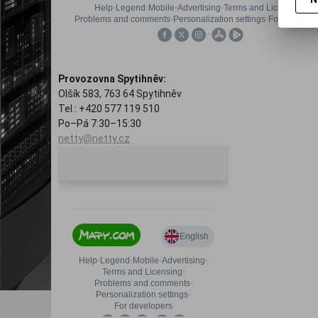
Provozovna Spytihněv:
Olšík 583, 763 64 Spytihněv
Tel.: +420 577 119 510
Po–Pá 7:30–15:30
netty@netty.cz