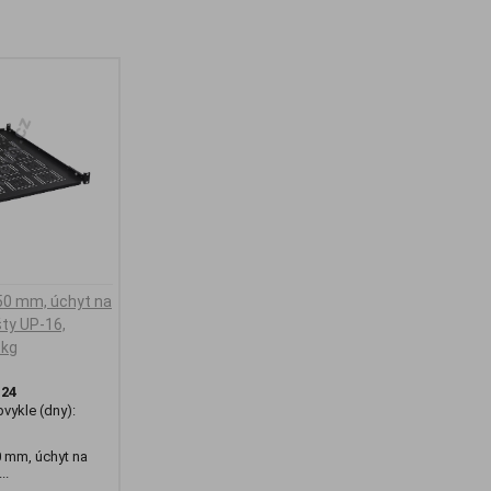
650 mm, úchyt na
išty UP-16,
 kg
:
24
vykle (dny):
0 mm, úchyt na
..