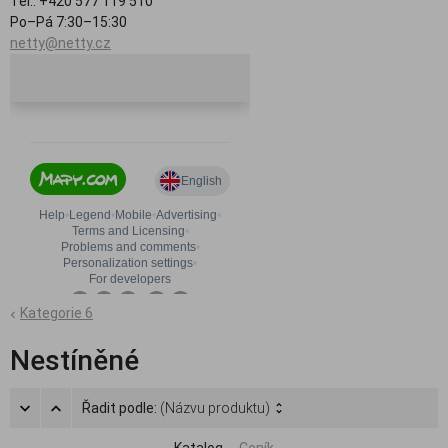
Tel.: +420 577 119 510
Po–Pá 7:30–15:30
netty@netty.cz
Kategorie 6
Nestíněné
Řadit podle:
(Názvu produktu)
Katalog
Ceník