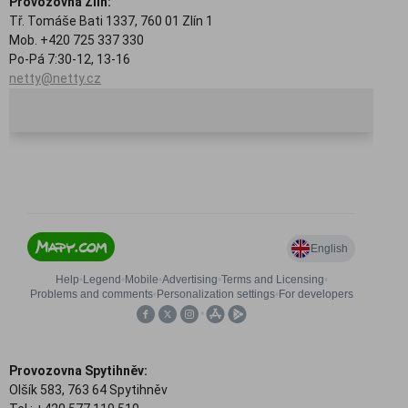
Provozovna Zlín:
Tř. Tomáše Bati 1337, 760 01 Zlín 1
Mob. +420 725 337 330
Po-Pá 7:30-12, 13-16
netty@netty.cz
Provozovna Spytihněv:
Olšík 583, 763 64 Spytihněv