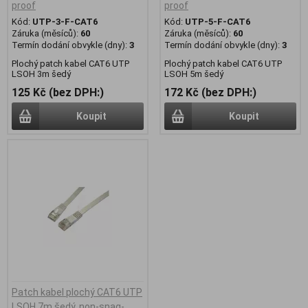
proof
proof
Kód:
UTP-3-F-CAT6
Kód:
UTP-5-F-CAT6
Záruka (měsíců):
60
Záruka (měsíců):
60
Termín dodání obvykle (dny):
3
Termín dodání obvykle (dny):
3
Plochý patch kabel CAT6 UTP
Plochý patch kabel CAT6 UTP
LSOH 3m šedý
LSOH 5m šedý
125 Kč (bez DPH:)
172 Kč (bez DPH:)
Koupit
Koupit
Patch kabel plochý CAT6 UTP
LSOH 7m šedý, non-snag-