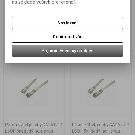
na základě vašich preferencí.
Kód:
UTP-1-F-CAT6
Kód:
UTP-2-F-CAT6
Záruka (měsíců):
60
Záruka (měsíců):
60
Termín dodání obvykle (dny):
3
Termín dodání obvykle (dny):
3
Nastavení
Plochý patch kabel CAT6 UTP
Plochý patch kabel CAT6 UTP
LSOH 1m šedý
LSOH 2m šedý
83 Kč (bez DPH:)
104 Kč (bez DPH:)
Odmítnout vše
Koupit
Koupit
Přijmout všechny cookies
Patch kabel plochý CAT6 UTP
Patch kabel plochý CAT6 UTP
LSOH 3m šedý, non-snag-
LSOH 5m šedý, non-snag-