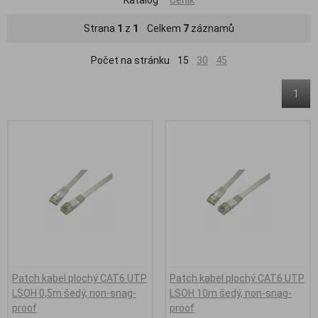
Strana
1
z
1
Celkem
7
záznamů
Počet na stránku
15
30
45
1
Patch kabel plochý CAT6 UTP
Patch kabel plochý CAT6 UTP
LSOH 0,5m šedý, non-snag-
LSOH 10m šedý, non-snag-
proof
proof