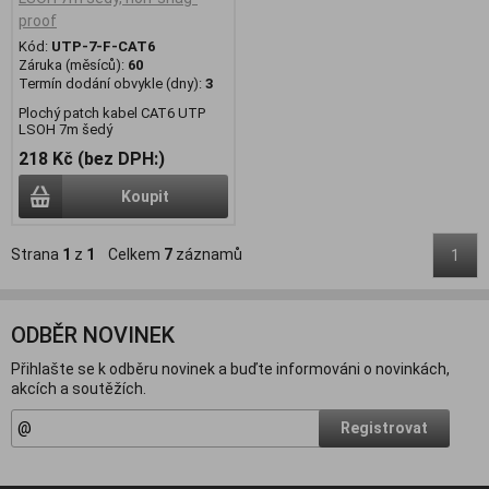
proof
Kód:
UTP-7-F-CAT6
Záruka (měsíců):
60
Termín dodání obvykle (dny):
3
Plochý patch kabel CAT6 UTP
LSOH 7m šedý
218 Kč (bez DPH:)
Koupit
Strana
1
z
1
Celkem
7
záznamů
1
ODBĚR NOVINEK
Přihlašte se k odběru novinek a buďte informováni o novinkách,
akcích a soutěžích.
Registrovat