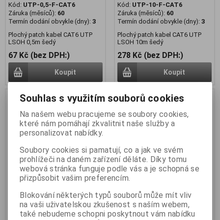
Kód:
UTP-0,5-F-CAT6
Kód:
UTP-10-F-CAT6
Záruka (měsíců):
60
Záruka (měsíců):
60
Termín dodání obvykle (dny):
3
Termín dodání obvykle (dny):
3
Plochý patch kabel CAT6 UTP
Plochý patch kabel CAT6 UTP
LSOH 0,5m šedý
LSOH 10m šedý
67 Kč (bez DPH:)
278 Kč (bez DPH:)
Koupit
Koupit
Souhlas s využitím souborů cookies
Na našem webu pracujeme se soubory cookies,
které nám pomáhají zkvalitnit naše služby a
personalizovat nabídky.
Soubory cookies si pamatují, co a jak ve svém
prohlížeči na daném zařízení děláte. Díky tomu
webová stránka funguje podle vás a je schopná se
přizpůsobit vašim preferencím.
Blokování některých typů souborů může mít vliv
Patch kabel plochý CAT6 UTP
Patch kabel plochý CAT6 UTP
na vaši uživatelskou zkušenost s naším webem,
LSOH 1m šedý, non-snag-
LSOH 2m šedý, non-snag-
také nebudeme schopni poskytnout vám nabídku
proof
proof