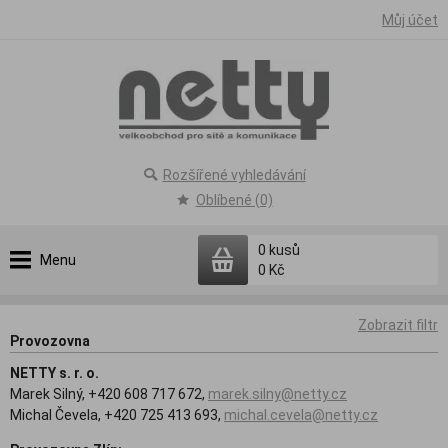
Můj účet
Rozšířené vyhledávání
Oblíbené (0)
0
kusů
Menu
0 Kč
Zobrazit filtr
Provozovna
NETTY s. r. o.
Marek Silný, +420 608 717 672,
marek.silny@netty.cz
Michal Čevela, +420 725 413 693,
michal.cevela@netty.cz