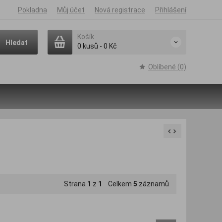
Pokladna
Můj účet
Nová registrace
Přihlášení
Košík
Hledat
0
kusů
-
0 Kč
Oblíbené (0)
Strana
1
z
1
Celkem
5
záznamů