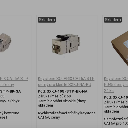
Skladem
Skladem
RIX CAT6A STP
Keystone SOLARIX CAT6A STP
Keystone SO
mořezný
černý pro kleště SXKJ-NA-BU
RJ45 černý s
24 ks
-STP-BK-SA
Kód:
SXKJ-10G-STP-BK-NA
:
60
Záruka (měsíců):
60
Kód:
SXKJ-1
vykle (dny):
Termín dodání obvykle (dny):
Záruka (měsíc
skladem
Termín dodání 
skladem
ný keystone
Rychlozařezávací stíněný keystone
aseT
CAT6A, černý
Samořezný stí
CAT6A pro 10G