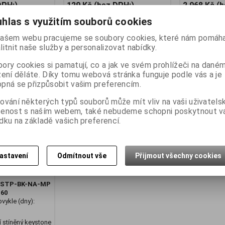
DPH:)
129 Kč (bez DPH:)
2 968 Kč (
hlas s využitím souborů cookies
Koupit
Koupit
ašem webu pracujeme se soubory cookies, které nám pomáha
litnit naše služby a personalizovat nabídky.
ory cookies si pamatují, co a jak ve svém prohlížeči na dané
zení děláte. Díky tomu webová stránka funguje podle vás a je
pná se přizpůsobit vašim preferencím.
ování některých typů souborů může mít vliv na vaši uživatels
šenost s naším webem, také nebudeme schopni poskytnout 
dku na základě vašich preferencí.
RIX CAT6A STP
astavení
Odmítnout vše
Přijmout všechny cookies
tě SXKJ-NA-BU -
-STP-BK-NA-MP
:
60
vykle (dny):
 stíněný keystone