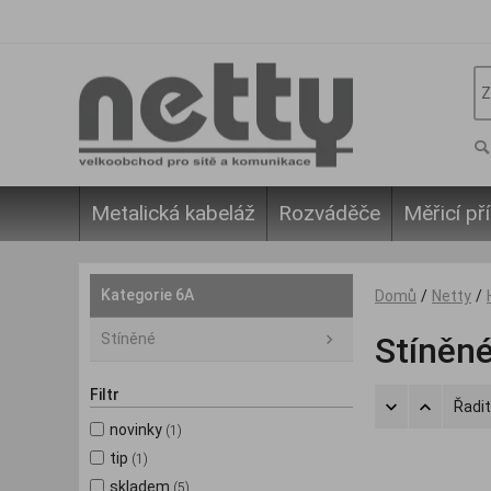
Metalická kabeláž
Rozváděče
Měřicí pří
Kategorie 6A
Domů
/
Netty
/
Stíněné
Stíněn
Filtr
Řadit
novinky
(1)
tip
(1)
skladem
(5)