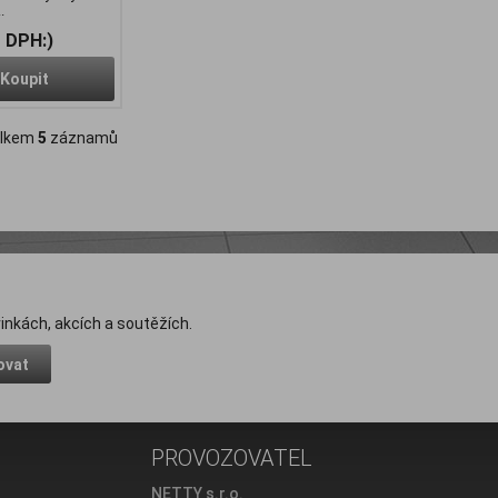
.
z DPH:)
Koupit
lkem
5
záznamů
inkách, akcích a soutěžích.
ovat
PROVOZOVATEL
e
NETTY s.r.o.