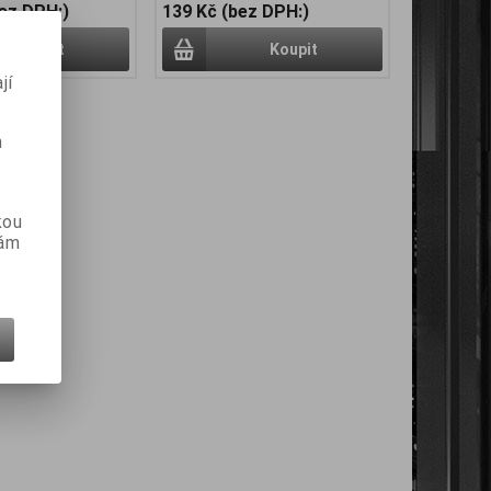
bez DPH:)
139 Kč (bez DPH:)
Koupit
Koupit
jí
m
kou
vám