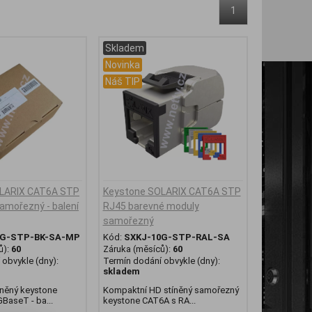
1
Skladem
Novinka
Náš TIP
LARIX CAT6A STP
Keystone SOLARIX CAT6A STP
amořezný - balení
RJ45 barevné moduly
samořezný
0G-STP-BK-SA-MP
Kód:
SXKJ-10G-STP-RAL-SA
ů):
60
Záruka (měsíců):
60
obvykle (dny):
Termín dodání obvykle (dny):
skladem
něný keystone
Kompaktní HD stíněný samořezný
BaseT - ba...
keystone CAT6A s RA...