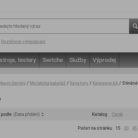
Rozšířené vyhledávání
stroje, testery
Switche
Služby
Výprodej
Hlavní členění
/
Metalická kabeláž
/
Keystony
/
Kategorie 6A
/
Stíněné
é
 podle:
(Data přidání)
Katalog
Ceník
Počet na stránku
15
30
45