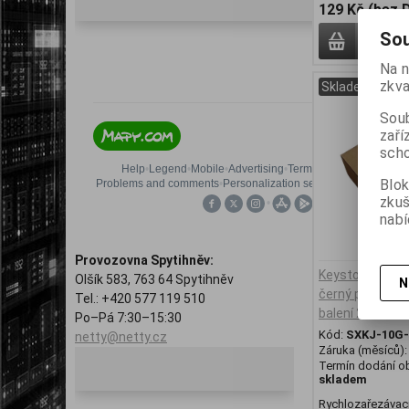
129 Kč (bez 
Sou
Na n
zkva
Skladem
Soub
zaří
scho
Blok
zku
nabí
Provozovna Spytihněv:
Keystone SOLA
Olšík 583, 763 64 Spytihněv
N
černý pro kleš
Tel.: +420 577 119 510
balení 24 ks
Po–Pá 7:30–15:30
Kód:
SXKJ-10G
netty@netty.cz
Záruka (měsíců)
Termín dodání ob
skladem
Rychlozařezávací