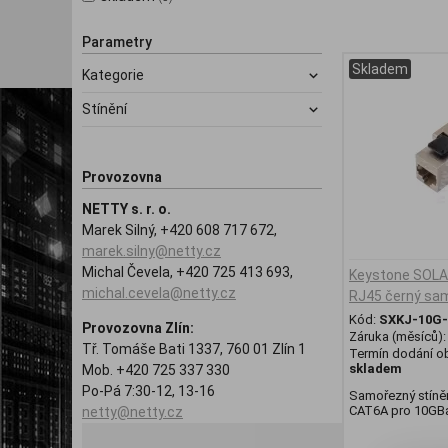
Parametry
Skladem
Kategorie
Stínění
Provozovna
NETTY s. r. o.
Marek Silný, +420 608 717 672,
marek.silny@netty.cz
Michal Čevela, +420 725 413 693,
Keystone SOLA
michal.cevela@netty.cz
RJ45 černý sa
Kód:
SXKJ-10G
Provozovna Zlín:
Záruka (měsíců)
Tř. Tomáše Bati 1337, 760 01 Zlín 1
Termín dodání ob
skladem
Mob. +420 725 337 330
Po-Pá 7:30-12, 13-16
Samořezný stíně
CAT6A pro 10GB
netty@netty.cz