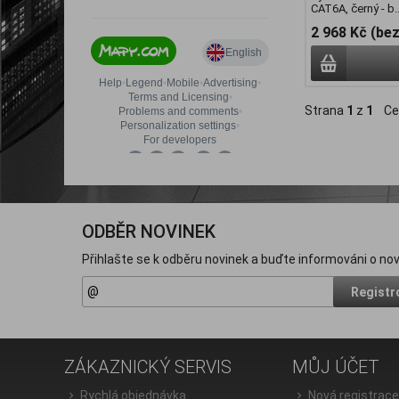
CAT6A, černý - b..
2 968 Kč (be
Strana
1
z
1
Ce
ODBĚR NOVINEK
Přihlašte se k odběru novinek a buďte informováni o nov
Registr
ZÁKAZNICKÝ SERVIS
MŮJ ÚČET
Rychlá objednávka
Nová registrac