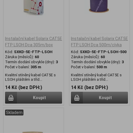
Instalační kabel Solarix CAT5E
Instalační kabel Solarix CAT5E
FTP LSOH Dca 305m/box
FTP LSOH Dca 500m/cívka
Kód:
SXKD-5E-FTP-LSOH
Kód:
SXKD-5E-FTP-LSOH-500
Záruka (měsíců):
60
Záruka (měsíců):
60
Termín dodání obvykle (dny):
3
Termín dodání obvykle (dny):
3
Počet v balení:
305 m
Počet v balení:
500 m
Kvalitní stíněný kabel CAT5E s
Kvalitní stíněný kabel CAT5E s
LSOH pláštěm a tříd...
LSOH pláštěm a tříd...
14 Kč (bez DPH:)
14 Kč (bez DPH:)
Koupit
Koupit
Skladem