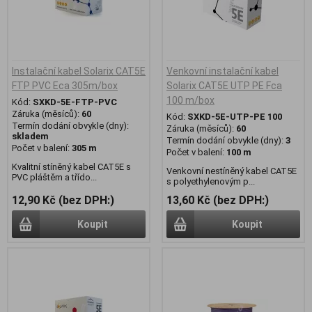
Instalační kabel Solarix CAT5E
Venkovní instalační kabel
FTP PVC Eca 305m/box
Solarix CAT5E UTP PE Fca
100 m/box
Kód:
SXKD-5E-FTP-PVC
Záruka (měsíců):
60
Kód:
SXKD-5E-UTP-PE 100
Termín dodání obvykle (dny):
Záruka (měsíců):
60
skladem
Termín dodání obvykle (dny):
3
Počet v balení:
305 m
Počet v balení:
100 m
Kvalitní stíněný kabel CAT5E s
Venkovní nestíněný kabel CAT5E
PVC pláštěm a třído...
s polyethylenovým p...
12,90 Kč (bez DPH:)
13,60 Kč (bez DPH:)
Koupit
Koupit