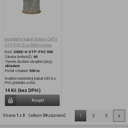
Instalační kabel Solarix CAT6
UTP PVC Eca 500m/cívka
Kód:
SXKD-6-UTP-PVC 500
Záruka (měsíců):
60
Termín dodání obvykle (dny):
skladem
Počet v balení:
500 m
Kvalitní nestíněný kabel CAT6 s
PVC pláštěm a tříd...
14 Kč (bez DPH:)
Koupit
Strana
1
z
3
Celkem
39
záznamů
1
2
3