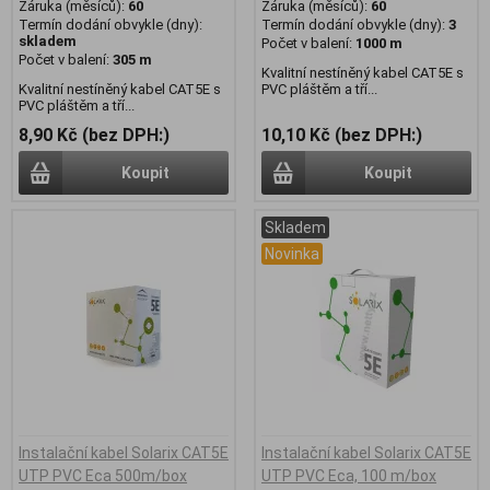
Záruka (měsíců):
60
Záruka (měsíců):
60
Termín dodání obvykle (dny):
Termín dodání obvykle (dny):
3
skladem
Počet v balení:
1000 m
Počet v balení:
305 m
Kvalitní nestíněný kabel CAT5E s
Kvalitní nestíněný kabel CAT5E s
PVC pláštěm a tří...
PVC pláštěm a tří...
8,90 Kč (bez DPH:)
10,10 Kč (bez DPH:)
Koupit
Koupit
Skladem
Novinka
Instalační kabel Solarix CAT5E
Instalační kabel Solarix CAT5E
UTP PVC Eca 500m/box
UTP PVC Eca, 100 m/box