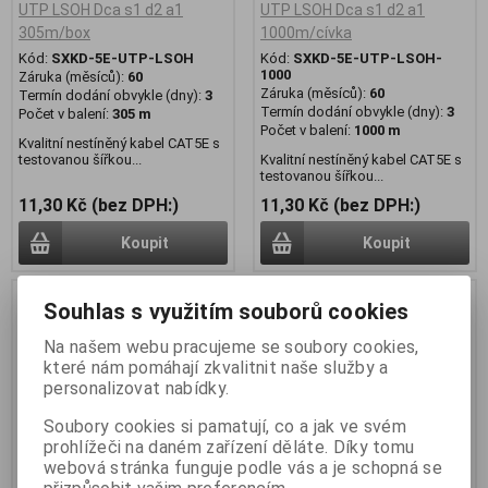
UTP LSOH Dca s1 d2 a1
UTP LSOH Dca s1 d2 a1
305m/box
1000m/cívka
Kód:
SXKD-5E-UTP-LSOH
Kód:
SXKD-5E-UTP-LSOH-
1000
Záruka (měsíců):
60
Záruka (měsíců):
60
Termín dodání obvykle (dny):
3
Termín dodání obvykle (dny):
3
Počet v balení:
305 m
Počet v balení:
1000 m
Kvalitní nestíněný kabel CAT5E s
testovanou šířkou...
Kvalitní nestíněný kabel CAT5E s
testovanou šířkou...
11,30 Kč (bez DPH:)
11,30 Kč (bez DPH:)
Koupit
Koupit
Novinka
Souhlas s využitím souborů cookies
Na našem webu pracujeme se soubory cookies,
které nám pomáhají zkvalitnit naše služby a
personalizovat nabídky.
Soubory cookies si pamatují, co a jak ve svém
prohlížeči na daném zařízení děláte. Díky tomu
webová stránka funguje podle vás a je schopná se