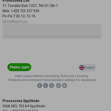
Provozovna Zlín:
Tř. Tomáše Bati 1337, 760 01 Zlín 1
Mob. +420 725 337 330
Po-Pá 7:30-12, 13-16
netty@netty.cz
Provozovna Spytihněv:
Olšík 583, 763 64 Spytihněv