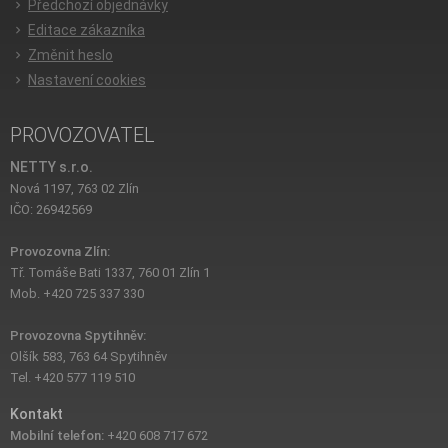
Předchozí objednávky
Editace zákazníka
Změnit heslo
Nastavení cookies
PROVOZOVATEL
NETTY s.r.o.
Nová 1197, 763 02 Zlín
IČO: 26942569
Provozovna Zlín:
Tř. Tomáše Bati 1337, 760 01 Zlín 1
Mob. +420 725 337 330
Provozovna Spytihněv:
Olšík 583, 763 64 Spytihněv
Tel. +420 577 119 510
Kontakt
Mobilní telefon:
+420 608 717 672