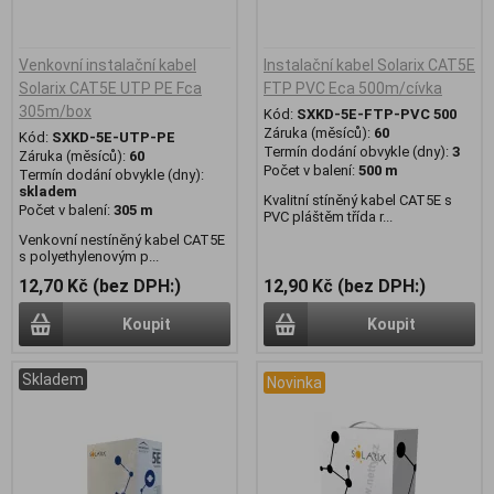
Venkovní instalační kabel
Instalační kabel Solarix CAT5E
Solarix CAT5E UTP PE Fca
FTP PVC Eca 500m/cívka
305m/box
Kód:
SXKD-5E-FTP-PVC 500
Záruka (měsíců):
60
Kód:
SXKD-5E-UTP-PE
Termín dodání obvykle (dny):
3
Záruka (měsíců):
60
Počet v balení:
500 m
Termín dodání obvykle (dny):
skladem
Kvalitní stíněný kabel CAT5E s
Počet v balení:
305 m
PVC pláštěm třída r...
Venkovní nestíněný kabel CAT5E
s polyethylenovým p...
12,70 Kč (bez DPH:)
12,90 Kč (bez DPH:)
Koupit
Koupit
Skladem
Novinka