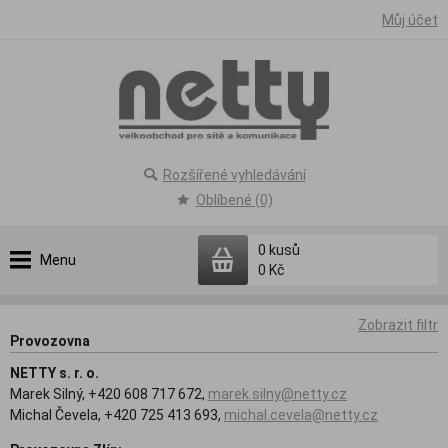
Můj účet
Rozšířené vyhledávání
Oblíbené (0)
0
kusů
Menu
0 Kč
Zobrazit filtr
Provozovna
NETTY s. r. o.
Marek Silný, +420 608 717 672,
marek.silny@netty.cz
Michal Čevela, +420 725 413 693,
michal.cevela@netty.cz