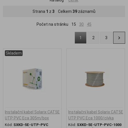
Strana
1
z
3
Celkem
39
záznamů
Počet na stránku
15
30
45
1
2
3
Skladem
Instalační kabel Solarix CAT5E
Instalační kabel Solarix CAT5E
UTP PVC Eca 305m/box
UTP PVC Eca 1000/cívka
Kód:
SXKD-5E-UTP-PVC
Kód:
SXKD-5E-UTP-PVC-1000