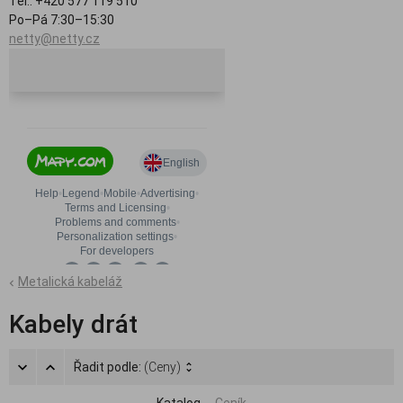
Tel.: +420 577 119 510
Po–Pá 7:30–15:30
netty@netty.cz
Metalická kabeláž
Kabely drát
Řadit podle:
(Ceny)
Katalog
Ceník