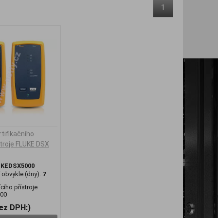
1
tifikačního
stroje FLUKE DSX
UKEDSX5000
obvykle (dny):
7
cího přístroje
00
bez DPH:)