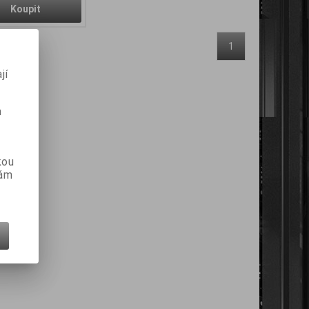
Koupit
1
jí
m
kou
vám