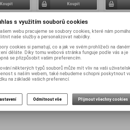
Koupit
Koupit
lkem
3
záznamů
hlas s využitím souborů cookies
ašem webu pracujeme se soubory cookies, které nám pomáha
litnit naše služby a personalizovat nabídky.
ory cookies si pamatují, co a jak ve svém prohlížeči na dané
zení děláte. Díky tomu webová stránka funguje podle vás a je
pná se přizpůsobit vašim preferencím.
ování některých typů souborů může mít vliv na vaši uživatels
šenost s naším webem, také nebudeme schopni poskytnout 
dku na základě vašich preferencí.
astavení
Odmítnout vše
Přijmout všechny cookies