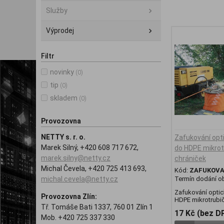
Služby
Výprodej
Filtr
novinky
(0)
tip
(0)
skladem
(0)
Provozovna
NETTY s. r. o.
Zafukování opt
Marek Silný, +420 608 717 672,
do HDPE mikrot
marek.silny@netty.cz
chrániček
Michal Čevela, +420 725 413 693,
Kód:
ZAFUKOVA
michal.cevela@netty.cz
Termín dodání ob
Zafukování opti
Provozovna Zlín:
HDPE mikrotrubiče
Tř. Tomáše Bati 1337, 760 01 Zlín 1
17 Kč (bez D
Mob. +420 725 337 330