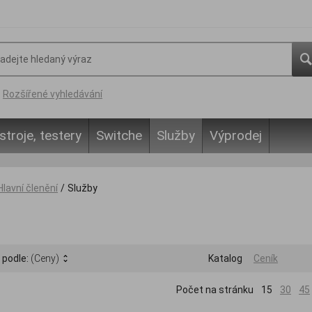
Rozšířené vyhledávání
stroje, testery
Switche
Služby
Výprodej
Hlavní členění
/
Služby
 podle:
(Ceny)
Katalog
Ceník
Počet na stránku
15
30
45