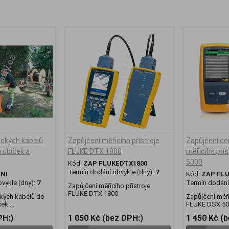
ických kabelů
Zapůjčení měřicího přístroje
Zapůjčení cer
rubiček a
FLUKE DTX 1800
měřicího pří
5000
Kód:
ZAP FLUKEDTX1800
Termín dodání obvykle (dny):
7
NI
Kód:
ZAP FL
vykle (dny):
7
Termín dodání 
Zapůjčení měřícího přístroje
FLUKE DTX 1800
ckých kabelů do
Zapůjčení měří
k ...
FLUKE DSX 50
PH:)
1 050 Kč (bez DPH:)
1 450 Kč (