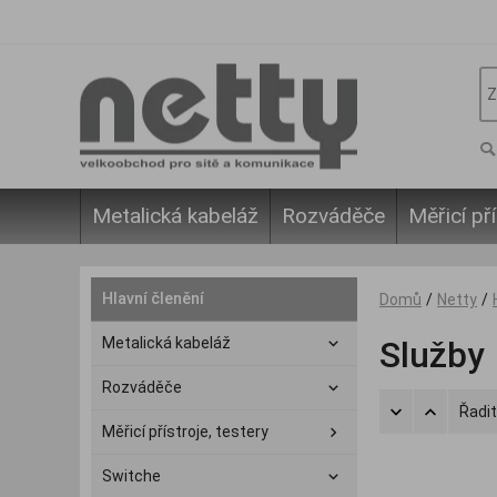
Metalická kabeláž
Rozváděče
Měřicí pří
Hlavní členění
Domů
/
Netty
/
Metalická kabeláž
Služby
Rozváděče
Řadit
Měřicí přístroje, testery
Switche