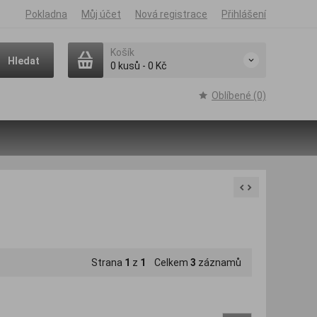
Pokladna
Můj účet
Nová registrace
Přihlášení
Košík
Hledat
0
kusů
-
0 Kč
Oblíbené (0)
Strana
1
z
1
Celkem
3
záznamů