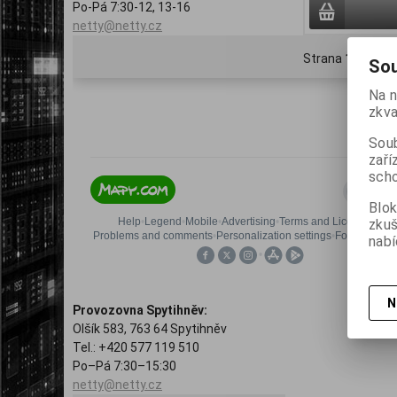
Po-Pá 7:30-12, 13-16
netty@netty.cz
Strana
1
z
1
Ce
Sou
Na n
zkva
Soub
zaří
scho
Blok
zku
nabí
N
Provozovna Spytihněv:
Olšík 583, 763 64 Spytihněv
Tel.: +420 577 119 510
Po–Pá 7:30–15:30
netty@netty.cz