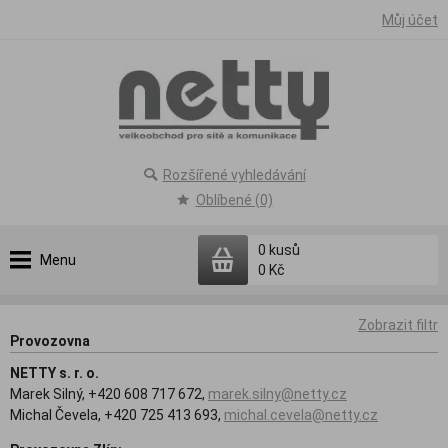
Můj účet
Rozšířené vyhledávání
Oblíbené (0)
0
kusů
Menu
0 Kč
Zobrazit filtr
Provozovna
NETTY s. r. o.
Marek Silný, +420 608 717 672,
marek.silny@netty.cz
Michal Čevela, +420 725 413 693,
michal.cevela@netty.cz