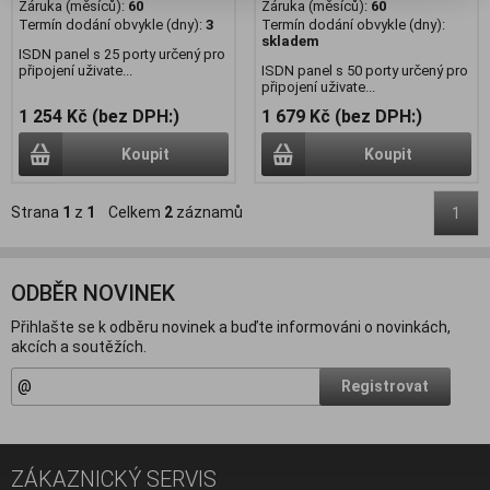
Záruka (měsíců):
60
Záruka (měsíců):
60
Termín dodání obvykle (dny):
3
Termín dodání obvykle (dny):
skladem
ISDN panel s 25 porty určený pro
připojení uživate...
ISDN panel s 50 porty určený pro
připojení uživate...
1 254 Kč (bez DPH:)
1 679 Kč (bez DPH:)
Koupit
Koupit
Strana
1
z
1
Celkem
2
záznamů
1
ODBĚR NOVINEK
Přihlašte se k odběru novinek a buďte informováni o novinkách,
akcích a soutěžích.
Registrovat
ZÁKAZNICKÝ SERVIS