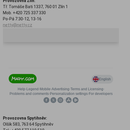
Provozovna Zlín:
Tř. Tomáše Bati 1337, 760 01 Zlín 1
Mob. +420 725 337 330
Po-Pá 7:30-12, 13-16
netty@netty.cz
Provozovna Spytihněv:
Olšík 583, 763 64 Spytihněv