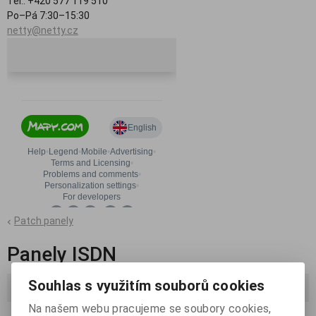
Tel.: +420 577 119 510
Po–Pá 7:30–15:30
netty@netty.cz
Patch panely
Panely ISDN
Souhlas s využitím souborů cookies
Řadit podle:
(Ceny)
Na našem webu pracujeme se soubory cookies,
Katalog
Ceník