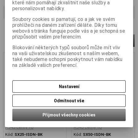
které nám pomáhají zkvalitnit naše služby a
personalizovat nabídky.
Strana
1
z
1
Celkem
2
záznamů
Soubory cookies si pamatují, co a jak ve svém
prohlížeči na daném zařízení děláte. Díky tomu
Počet na stránku
15
30
45
webová stránka funguje podle vás a je schopná se
přizpůsobit vašim preferencím.
1
Blokování některých typů souborů může mít vliv
na vaši uživatelskou zkušenost s naším webem,
Skladem
také nebudeme schopni poskytnout vám nabídku
na základě vašich preferencí.
Nastavení
Odmítnout vše
Přijmout všechny cookies
19" ISDN panel Solarix 25 x
19" ISDN panel Solarix 50 x
RJ45 černý 1U
RJ45 černý 1U
Kód:
SX25-ISDN-BK
Kód:
SX50-ISDN-BK