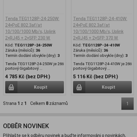
Tenda TEG1128P-24-250W:
Tenda TEG1128P-24-410W:
24×PoE 802.3af/at
24×PoE 802.3af/at
10/100/1000 Mb/s, Uplink
10/100/1000 Mb/s, Uplink
2×RJ45 + 2×SFP. 230 W.
2×RJ45 + 2×SFP. 370 W.
Kód:
TEG1128P-24-250W
Kód:
TEG1128P-24-410W
Záruka (měsíců):
36
Záruka (měsíců):
36
Termín dodání obvykle (dny):
3
Termín dodání obvykle (dny):
3
Tenda TEG1128P-24-250W je 26ti
Tenda TEG1128P-24-410W je 26ti
portový Gigabitový ...
portový Gigabitový ...
4 785 Kč (bez DPH:)
5 116 Kč (bez DPH:)
Koupit
Koupit
Strana
1
z
1
Celkem
8
záznamů
1
ODBĚR NOVINEK
Přihlašte se k odběru novinek a buďte informováni o novinkách,