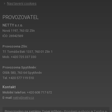
Nastavení cookies
PROVOZOVATEL
NETTY s.r.o.
Nová 1197, 763 02 Zlín
IČO: 26942569
Provozovna Zlín:
Tř. Tomáše Bati 1337, 760 01 Zlín 1
Mob. +420 725 337 330
Provozovna Spytihněv:
Olšík 583, 763 64 Spytihněv
Tel. +420 577 119 510
Kontakt
Mobilní telefon:
+420 608 717 672
E-mail:
netty@netty.cz
Provozováno na systému Zoner inShop -
Pronájem e-shopu
a
Tvorba e-