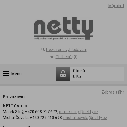
Můj účet
Rozšířené vyhledávání
Oblíbené (0)
0
kusů
Menu
0 Kč
Zobrazit filtr
Provozovna
NETTY s. r. o.
Marek Silný, +420 608 717 672,
marek.silny@netty.cz
Michal Čevela, +420 725 413 693,
michal.cevela@netty.cz