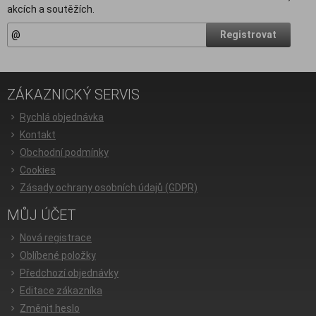
akcích a soutěžích.
Registrovat
ZÁKAZNICKÝ SERVIS
Rychlá objednávka
Kontakt
Obchodní podmínky
Cookies
Zásady ochrany osobních údajů (GDPR)
MŮJ ÚČET
Nová registrace
Oblíbené položky
Předchozí objednávky
Editace zákazníka
Změnit heslo