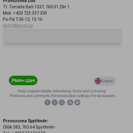
Provozovna Zlín:
Tř. Tomáše Bati 1337, 760 01 Zlín 1
Mob. +420 725 337 330
Po-Pá 7:30-12, 13-16
netty@netty.cz
Provozovna Spytihněv:
Olšík 583, 763 64 Spytihněv