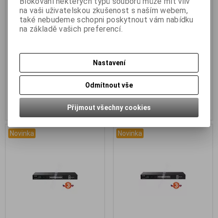
Blokování některých typů souborů může mít vliv
9xRJ45 Gigabit Switch s 8x
9×RJ45 switch s 8×PoE RJ45
na vaši uživatelskou zkušenost s naším webem,
také nebudeme schopni poskytnout vám nabídku
PoE 802.3af/at + 1x Uplink
802.3af/at 10/100/1000Mbps
na základě vašich preferencí.
10/100/1000Mbp
+ 1×SFP,110W
Kód:
TEG1109P-8-102W
Kód:
TEG1110PF-8-120W
Záruka (měsíců):
36
Záruka (měsíců):
36
Termín dodání obvykle (dny):
3
Termín dodání obvykle (dny):
3
Nastavení
Tenda TEG1109P-8-102W je 9ti
Tenda TEG1110PF-8-120W je 9ti
portový Gigabitový Et...
portový Gigabitový E...
Odmítnout vše
1 390 Kč (bez DPH:)
2 058 Kč (bez DPH:)
Přijmout všechny cookies
Koupit
Koupit
Novinka
Novinka