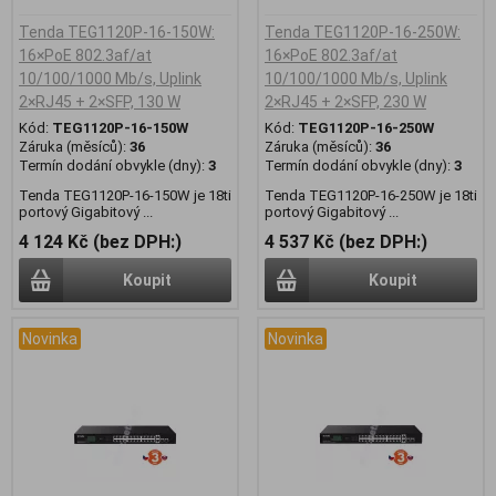
Tenda TEG1120P-16-150W:
Tenda TEG1120P-16-250W:
16×PoE 802.3af/at
16×PoE 802.3af/at
10/100/1000 Mb/s, Uplink
10/100/1000 Mb/s, Uplink
2×RJ45 + 2×SFP, 130 W
2×RJ45 + 2×SFP, 230 W
Kód:
TEG1120P-16-150W
Kód:
TEG1120P-16-250W
Záruka (měsíců):
36
Záruka (měsíců):
36
Termín dodání obvykle (dny):
3
Termín dodání obvykle (dny):
3
Tenda TEG1120P-16-150W je 18ti
Tenda TEG1120P-16-250W je 18ti
portový Gigabitový ...
portový Gigabitový ...
4 124 Kč (bez DPH:)
4 537 Kč (bez DPH:)
Koupit
Koupit
Novinka
Novinka