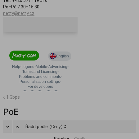
Tel.: +420 577 119 510
Po–Pá 7:30–15:30
netty@netty.cz
1 Gbps
PoE
Řadit podle:
(Ceny)
Katalog
Ceník