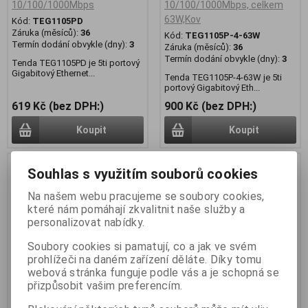
10/100/1000Mbps
10/100/1000Mbps, celkem
63W,Kov
Kód:
TEG1105PD
Záruka (měsíců):
36
Kód:
TEG1105P-4-63W
Termín dodání obvykle (dny):
3
Záruka (měsíců):
36
Termín dodání obvykle (dny):
3
Tenda TEG1105PD je 5ti portový
Gigabitový Ethernet...
Tenda TEG1105P-4-63W je 5ti
portový Gigabitový Eth...
619 Kč (bez DPH:)
900 Kč (bez DPH:)
Koupit
Koupit
Souhlas s využitím souborů cookies
Na našem webu pracujeme se soubory cookies,
které nám pomáhají zkvalitnit naše služby a
personalizovat nabídky.
Soubory cookies si pamatují, co a jak ve svém
prohlížeči na daném zařízení děláte. Díky tomu
webová stránka funguje podle vás a je schopná se
přizpůsobit vašim preferencím.
Tenda TEG1109P-8-102W
Tenda TEG1110PF-8-120W,