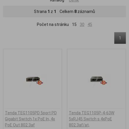
Strana
1
z
1
Celkem
8
záznamů
Počet na stránku
15
30
45
1
Tenda TEG1105PD 5port PD
Tenda TEG1105P-4-63W
Gigabit Switch,1x PoE In, 4x
5xRJ45 Switch s 4xPoE
PoE Out 802.3af
802.3af/at,