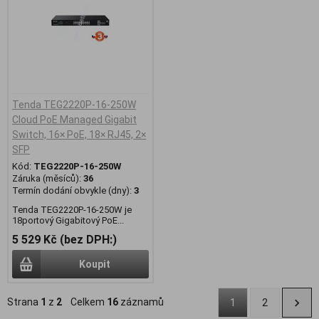
Tenda TEG2220P-16-250W
Cloud PoE Managed Gigabit
Switch, 16× PoE, 18× RJ45, 2×
SFP
Kód:
TEG2220P-16-250W
Záruka (měsíců):
36
Termín dodání obvykle (dny):
3
Tenda TEG2220P-16-250W je
18portový Gigabitový PoE...
5 529 Kč (bez DPH:)
Koupit
Strana
1
z
2
Celkem
16
záznamů
1
2