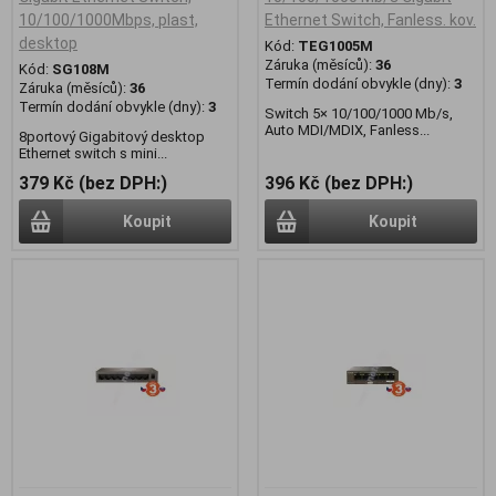
10/100/1000Mbps, plast,
Ethernet Switch, Fanless. kov.
desktop
Kód:
TEG1005M
Záruka (měsíců):
36
Kód:
SG108M
Termín dodání obvykle (dny):
3
Záruka (měsíců):
36
Termín dodání obvykle (dny):
3
Switch 5× 10/100/1000 Mb/s,
Auto MDI/MDIX, Fanless...
8portový Gigabitový desktop
Ethernet switch s mini...
379 Kč (bez DPH:)
396 Kč (bez DPH:)
Koupit
Koupit