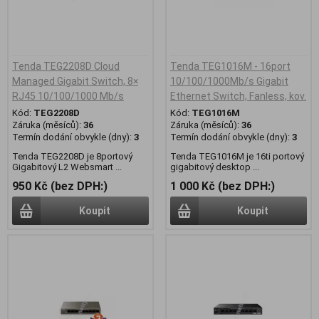
Tenda TEG2208D Cloud
Tenda TEG1016M - 16port
Managed Gigabit Switch, 8×
10/100/1000Mb/s Gigabit
RJ45 10/100/1000 Mb/s
Ethernet Switch, Fanless, kov.
Kód:
TEG2208D
Kód:
TEG1016M
Záruka (měsíců):
36
Záruka (měsíců):
36
Termín dodání obvykle (dny):
3
Termín dodání obvykle (dny):
3
Tenda TEG2208D je 8portový
Tenda TEG1016M je 16ti portový
Gigabitový L2 Websmart ...
gigabitový desktop ...
950 Kč (bez DPH:)
1 000 Kč (bez DPH:)
Koupit
Koupit