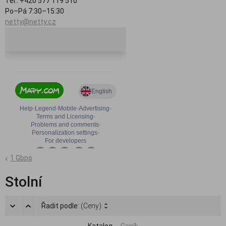
Tel.: +420 577 119 510
Po–Pá 7:30–15:30
netty@netty.cz
1 Gbps
Stolní
Řadit podle:
(Ceny)
Katalog
Ceník