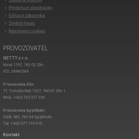
Předchozí objednávky
Editace zákazníka
Změnit heslo
Nastavení cookies
PROVOZOVATEL
NETTY s.r.o.
Nová 1197, 763 02 Zlín
IČO: 26942569
Provozovna Zlín:
Tř. Tomáše Bati 1337, 760 01 Zlín 1
Mob. +420 725 337 330
Provozovna Spytihněv:
Olšík 583, 763 64 Spytihněv
Tel. +420 577 119 510
Kontakt