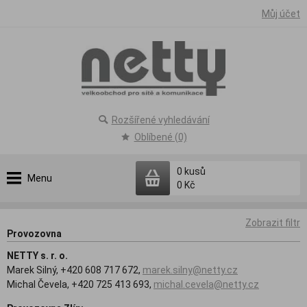
Můj účet
Rozšířené vyhledávání
Oblíbené (0)
0
kusů
Menu
0 Kč
Zobrazit filtr
Provozovna
NETTY s. r. o.
Marek Silný, +420 608 717 672,
marek.silny@netty.cz
Michal Čevela, +420 725 413 693,
michal.cevela@netty.cz