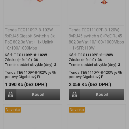
Tenda TEG1109P-8-102W
Tenda TEG1110PF-8-120W,
9xRJ45 Gigabit Switch s 8x
9×RJ45 switch s 8×PoE RJ45
PoE 802.3af/at + 1x Uplink
802.3af/at 10/100/1000Mbps
10/100/1000Mbp
+ 1×SFP,110W
Kód:
TEG1109P-8-102W
Kód:
TEG1110PF-8-120W
Záruka (měsíců):
36
Záruka (měsíců):
36
Termín dodání obvykle (dny):
3
Termín dodání obvykle (dny):
3
Tenda TEG1109P-8-102W je 9ti
Tenda TEG1110PF-8-120W je 9ti
portový Gigabitový Et...
portový Gigabitový E...
1 390 Kč (bez DPH:)
2 058 Kč (bez DPH:)
Koupit
Koupit
Novinka
Novinka