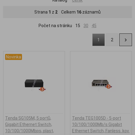
Strana
1
z
2
Celkem
16
záznamů
Počet na stránku
15
30
45
1
2
Novinka
Tenda SG105M, 5 portů,
Tenda TEG1005D - 5-port
Gigabit Ethernet Switch,
10/100/1000Mb/s Gigabit
10/100/1000Mbps, plast,
Ethernet Switch, Fanless. kov.