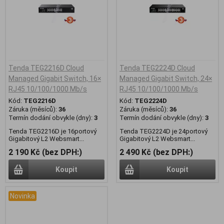
Tenda TEG2216D Cloud
Tenda TEG2224D Cloud
Managed Gigabit Switch, 16×
Managed Gigabit Switch, 24×
RJ45 10/100/1000 Mb/s
RJ45 10/100/1000 Mb/s
Kód:
TEG2216D
Kód:
TEG2224D
Záruka (měsíců):
36
Záruka (měsíců):
36
Termín dodání obvykle (dny):
3
Termín dodání obvykle (dny):
3
Tenda TEG2216D je 16portový
Tenda TEG2224D je 24portový
Gigabitový L2 Websmart...
Gigabitový L2 Websmart...
2 190 Kč (bez DPH:)
2 490 Kč (bez DPH:)
Koupit
Koupit
Novinka