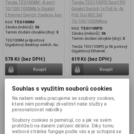
Tenda TEG1008M - 8-port
Tenda TEG1105PD 5port PD
10/100/1000Mb/s Gigabit
Gigabit Switch,1x PoE In, 4x
Ethernet Switch, Fanless, kov.
PoE Out 802.3af
10/100/1000Mbps
Kód:
TEG1008M
Záruka (měsíců):
36
Kód:
TEG1105PD
Termín dodání obvykle (dny):
3
Záruka (měsíců):
36
Termín dodání obvykle (dny):
3
TEG1008M je 8portový
Gigabitový desktop switch. Au...
Tenda TEG1105PD je 5ti portový
Gigabitový Ethernet...
578 Kč (bez DPH:)
619 Kč (bez DPH:)
Koupit
Koupit
Novinka
Souhlas s využitím souborů cookies
Na našem webu pracujeme se soubory cookies,
které nám pomáhají zkvalitnit naše služby a
personalizovat nabídky.
Soubory cookies si pamatují, co a jak ve svém
prohlížeči na daném zařízení děláte. Díky tomu
webová stránka funguje podle vás a je schopná se