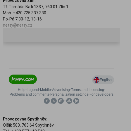
Provozovna Zlín:
Tř. Tomáše Bati 1337, 760 01 Zlín 1
Mob. +420 725 337 330
Po-Pá 7:30-12, 13-16
netty@netty.cz
Provozovna Spytihněv:
Olšík 583, 763 64 Spytihněv