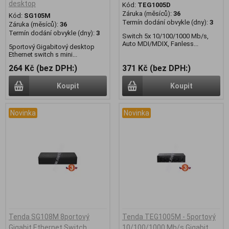
desktop
Kód:
TEG1005D
Záruka (měsíců):
36
Kód:
SG105M
Termín dodání obvykle (dny):
3
Záruka (měsíců):
36
Termín dodání obvykle (dny):
3
Switch 5x 10/100/1000 Mb/s,
Auto MDI/MDIX, Fanless...
5portový Gigabitový desktop
Ethernet switch s mini...
264 Kč (bez DPH:)
371 Kč (bez DPH:)
Koupit
Koupit
Novinka
Novinka
Tenda SG108M 8portový
Tenda TEG1005M - 5portový
Gigabit Ethernet Switch,
10/100/1000 Mb/s Gigabit