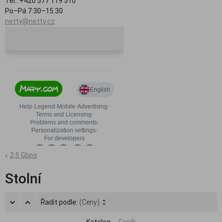
Tel.: +420 577 119 510
Po–Pá 7:30–15:30
netty@netty.cz
2,5 Gbps
Stolní
Řadit podle:
(Ceny)
Katalog
Ceník