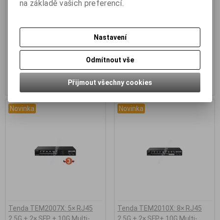
na základě vašich preferencí.
Desktop
Desktop
Kód:
SM105
Kód:
SM108
Záruka (měsíců):
36
Záruka (měsíců):
36
Termín dodání obvykle (dny):
3
Termín dodání obvykle (dny):
3
Nastavení
5ti portový 2.5G Ethernet Multi-
8mi portový 2.5G Ethernet Multi-
Gigabit switch v D...
Gigabit switch v D...
Odmítnout vše
991 Kč (bez DPH:)
1 644 Kč (bez DPH:)
Přijmout všechny cookies
Koupit
Koupit
Novinka
Novinka
Tenda TEM2007X: 5× RJ45
Tenda TEM2010X: 8× RJ45
2.5G + 2× SFP + 10G Multi-
2.5G + 2× SFP+ 10G Multi-