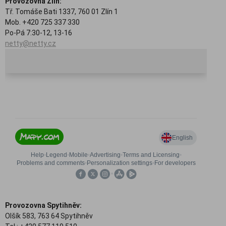
Provozovna Zlín:
Tř. Tomáše Bati 1337, 760 01 Zlín 1
Mob. +420 725 337 330
Po-Pá 7:30-12, 13-16
netty@netty.cz
Provozovna Spytihněv:
Olšík 583, 763 64 Spytihněv