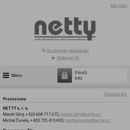
Můj účet
Rozšířené vyhledávání
Oblíbené (0)
0
kusů
Menu
0 Kč
Zobrazit filtr
Provozovna
NETTY s. r. o.
Marek Silný, +420 608 717 672,
marek.silny@netty.cz
Michal Čevela, +420 725 413 693,
michal.cevela@netty.cz