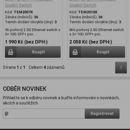
Gigabit Switch
Gigabit Switch
Kód:
TEM2007X
Kód:
TEM2010X
Záruka (měsíců):
36
Záruka (měsíců):
36
Termín dodání obvykle (dny):
3
Termín dodání obvykle (dny):
3
5ti portový 2.5G Ethernet switch s
8mi portový 2.5G Ethernet switch
2× 10G SFP+ por...
s 2× 10G SFP+ por...
1 990 Kč (bez DPH:)
2 058 Kč (bez DPH:)
Koupit
Koupit
Strana
1
z
1
Celkem
4
záznamů
1
ODBĚR NOVINEK
Přihlašte se k odběru novinek a buďte informováni o novinkách,
akcích a soutěžích.
Registrovat