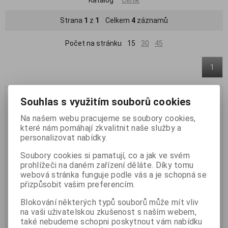
Strana
1
z
1
Celkem
4
záznamů
Počet na stránku
15
30
45
1
Novinka
Novinka
Souhlas s využitím souborů cookies
Na našem webu pracujeme se soubory cookies,
které nám pomáhají zkvalitnit naše služby a
personalizovat nabídky.
Soubory cookies si pamatují, co a jak ve svém
prohlížeči na daném zařízení děláte. Díky tomu
webová stránka funguje podle vás a je schopná se
přizpůsobit vašim preferencím.
Tenda SM105: 5 portů Multi-
Tenda SM108: 8 portů Multi-
Blokování některých typů souborů může mít vliv
Gigabit 2.5G Ethernet Switch,
Gigabit 2.5G Ethernet Switch,
na vaši uživatelskou zkušenost s naším webem,
také nebudeme schopni poskytnout vám nabídku
100/1000/2500 Mbps,
100/1000/2500 Mbps,