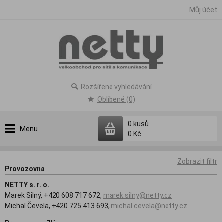
Můj účet
Rozšířené vyhledávání
Oblíbené (0)
0
kusů
Menu
0 Kč
Zobrazit filtr
Provozovna
NETTY s. r. o.
Marek Silný, +420 608 717 672,
marek.silny@netty.cz
Michal Čevela, +420 725 413 693,
michal.cevela@netty.cz