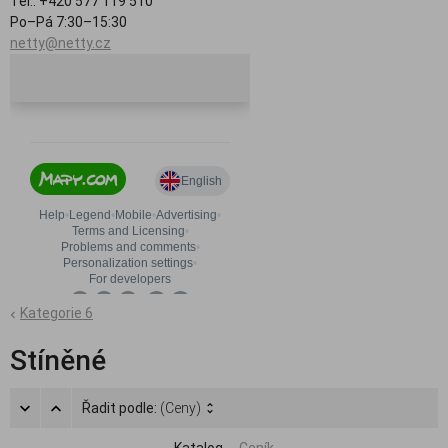
Tel.: +420 577 119 510
Po–Pá 7:30–15:30
netty@netty.cz
Kategorie 6
Stíněné
Řadit podle:
(Ceny)
Katalog
Ceník