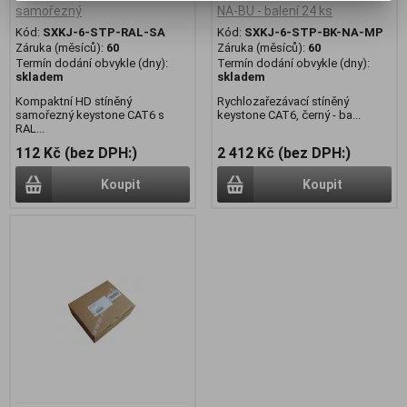
samořezný
NA-BU - balení 24 ks
Kód:
SXKJ-6-STP-RAL-SA
Kód:
SXKJ-6-STP-BK-NA-MP
Záruka (měsíců):
60
Záruka (měsíců):
60
Termín dodání obvykle (dny):
Termín dodání obvykle (dny):
skladem
skladem
Kompaktní HD stíněný
Rychlozařezávací stíněný
samořezný keystone CAT6 s
keystone CAT6, černý - ba...
RAL...
112 Kč (bez DPH:)
2 412 Kč (bez DPH:)
Koupit
Koupit