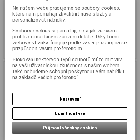
Záruka (měsíců):
60
Kód:
SXKJ-6-STP-BK-NA
Termín dodání obvykle (dny):
Na našem webu pracujeme se soubory cookies,
Záruka (měsíců):
60
skladem
které nám pomáhají zkvalitnit naše služby a
Termín dodání obvykle (dny):
skladem
personalizovat nabídky.
Samořezný stíněný keystone
CAT6
Rychlozařezávací stíněný
Soubory cookies si pamatují, co a jak ve svém
keystone CAT6, černý
prohlížeči na daném zařízení děláte. Díky tomu
104 Kč (bez DPH:)
104 Kč (bez DPH:)
webová stránka funguje podle vás a je schopná se
přizpůsobit vašim preferencím.
Koupit
Koupit
Blokování některých typů souborů může mít vliv
na vaši uživatelskou zkušenost s naším webem,
Skladem
Skladem
také nebudeme schopni poskytnout vám nabídku
Novinka
na základě vašich preferencí.
Nastavení
Odmítnout vše
Přijmout všechny cookies
Keystone SOLARIX CAT6 STP
Keystone SOLARIX CAT6 STP
RJ45 barevné moduly
RJ45 černý pro kleště SXKJ-