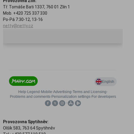
Provozovna Zlín:
Tř. Tomáše Bati 1337, 760 01 Zlín 1
Mob. +420 725 337 330
Po-Pá 7:30-12, 13-16
netty@netty.cz
Provozovna Spytihněv:
Olšík 583, 763 64 Spytihněv