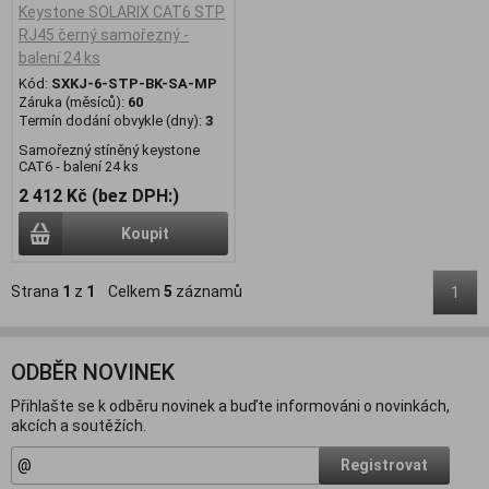
Keystone SOLARIX CAT6 STP
RJ45 černý samořezný -
balení 24 ks
Kód:
SXKJ-6-STP-BK-SA-MP
Záruka (měsíců):
60
Termín dodání obvykle (dny):
3
Samořezný stíněný keystone
CAT6 - balení 24 ks
2 412 Kč (bez DPH:)
Koupit
Strana
1
z
1
Celkem
5
záznamů
1
ODBĚR NOVINEK
Přihlašte se k odběru novinek a buďte informováni o novinkách,
akcích a soutěžích.
Registrovat