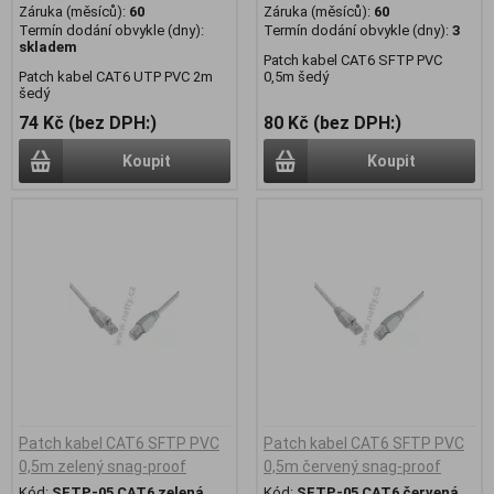
Záruka (měsíců):
60
Záruka (měsíců):
60
Termín dodání obvykle (dny):
Termín dodání obvykle (dny):
3
skladem
Patch kabel CAT6 SFTP PVC
Patch kabel CAT6 UTP PVC 2m
0,5m šedý
šedý
74 Kč (bez DPH:)
80 Kč (bez DPH:)
Koupit
Koupit
Patch kabel CAT6 SFTP PVC
Patch kabel CAT6 SFTP PVC
0,5m zelený snag-proof
0,5m červený snag-proof
Kód:
SFTP-05 CAT6 zelená
Kód:
SFTP-05 CAT6 červená