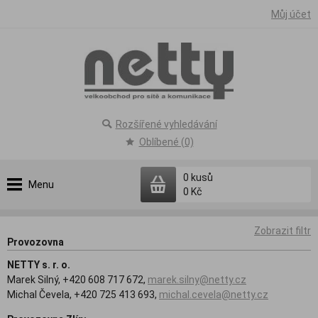
Můj účet
Rozšířené vyhledávání
Oblíbené (0)
0
kusů
Menu
0 Kč
Zobrazit filtr
Provozovna
NETTY s. r. o.
Marek Silný, +420 608 717 672,
marek.silny@netty.cz
Michal Čevela, +420 725 413 693,
michal.cevela@netty.cz