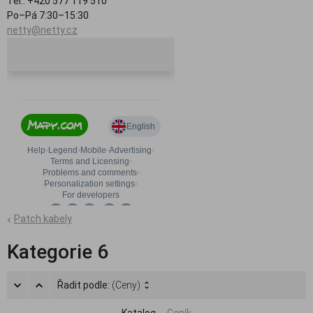
Tel.: +420 577 119 510
Po–Pá 7:30–15:30
netty@netty.cz
Patch kabely
Kategorie 6
Řadit podle:
(Ceny)
Katalog
Ceník