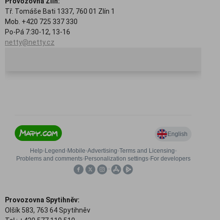
Provozovna Zlín:
Tř. Tomáše Bati 1337, 760 01 Zlín 1
Mob. +420 725 337 330
Po-Pá 7:30-12, 13-16
netty@netty.cz
Provozovna Spytihněv:
Olšík 583, 763 64 Spytihněv