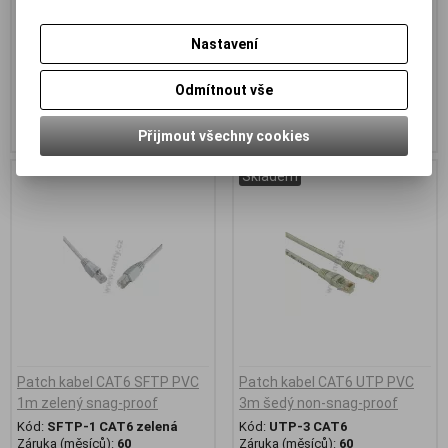
Záruka (měsíců):
60
Záruka (měsíců):
60
Termín dodání obvykle (dny):
3
Termín dodání obvykle (dny):
3
Nastavení
Patch kabel CAT6 SFTP PVC 1m
Patch kabel CAT6 SFTP PVC 1m
šedý
šedý
92 Kč (bez DPH:)
92 Kč (bez DPH:)
Odmítnout vše
Koupit
Koupit
Přijmout všechny cookies
Skladem
Patch kabel CAT6 SFTP PVC
Patch kabel CAT6 UTP PVC
1m zelený snag-proof
3m šedý non-snag-proof
Kód:
SFTP-1 CAT6 zelená
Kód:
UTP-3 CAT6
Záruka (měsíců):
60
Záruka (měsíců):
60