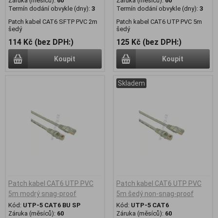
Záruka (měsíců):
60
Záruka (měsíců):
60
Termín dodání obvykle (dny):
3
Termín dodání obvykle (dny):
3
Patch kabel CAT6 SFTP PVC 2m
Patch kabel CAT6 UTP PVC 5m
šedý
šedý
114 Kč (bez DPH:)
125 Kč (bez DPH:)
Koupit
Koupit
Skladem
Patch kabel CAT6 UTP PVC
Patch kabel CAT6 UTP PVC
5m modrý snag-proof
5m šedý non-snag-proof
Kód:
UTP-5 CAT6 BU SP
Kód:
UTP-5 CAT6
Záruka (měsíců):
60
Záruka (měsíců):
60