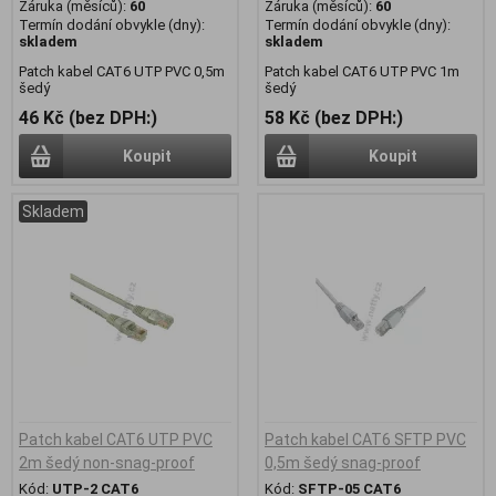
Záruka (měsíců):
60
Záruka (měsíců):
60
Termín dodání obvykle (dny):
Termín dodání obvykle (dny):
skladem
skladem
Patch kabel CAT6 UTP PVC 0,5m
Patch kabel CAT6 UTP PVC 1m
šedý
šedý
46 Kč (bez DPH:)
58 Kč (bez DPH:)
Koupit
Koupit
Skladem
Patch kabel CAT6 UTP PVC
Patch kabel CAT6 SFTP PVC
2m šedý non-snag-proof
0,5m šedý snag-proof
Kód:
UTP-2 CAT6
Kód:
SFTP-05 CAT6