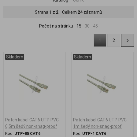
Strana
1
z
2
Celkem
24
záznamů
Počet na stránku
15
30
45
1
2
Skladem
Skladem
Patch kabel CAT6 UTP PVC
Patch kabel CAT6 UTP PVC
0,5m šedý non-snag-proof
1m šedý non-snag-proof
Kód:
UTP-05 CAT6
Kód:
UTP-1 CAT6