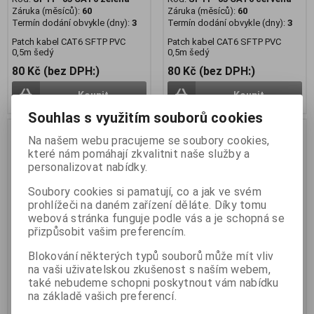
Záruka (měsíců):
60
Záruka (měsíců):
60
Termín dodání obvykle (dny):
3
Termín dodání obvykle (dny):
3
Patch kabel CAT6 SFTP PVC
Patch kabel CAT6 SFTP PVC
0,5m šedý
0,5m šedý
80 Kč (bez DPH:)
80 Kč (bez DPH:)
Koupit
Koupit
Souhlas s využitím souborů cookies
Na našem webu pracujeme se soubory cookies,
které nám pomáhají zkvalitnit naše služby a
personalizovat nabídky.
Soubory cookies si pamatují, co a jak ve svém
prohlížeči na daném zařízení děláte. Díky tomu
webová stránka funguje podle vás a je schopná se
přizpůsobit vašim preferencím.
Blokování některých typů souborů může mít vliv
na vaši uživatelskou zkušenost s naším webem,
Patch kabel CAT6 SFTP PVC
Patch kabel CAT6 SFTP PVC
také nebudeme schopni poskytnout vám nabídku
1m šedý snag-proof
1m červený snag-proof
na základě vašich preferencí.
Kód:
SFTP-1 CAT6
Kód:
SFTP-1 CAT6 červená