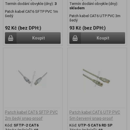
Termín dodání obvykle (dny):
3
Termín dodání obvykle (dny):
skladem
Patch kabel CAT6 SFTP PVC 1m
šedý
Patch kabel CAT6 UTP PVC 3m
šedý
92 Kč (bez DPH:)
93 Kč (bez DPH:)
Koupit
Koupit
Patch kabel CAT6 SFTP PVC
Patch kabel CAT6 UTP PVC
2m šedý snag-proof
5m červený snag-proof
Kód:
SFTP-2 CAT6
Kód:
UTP-5 CAT6 RD SP