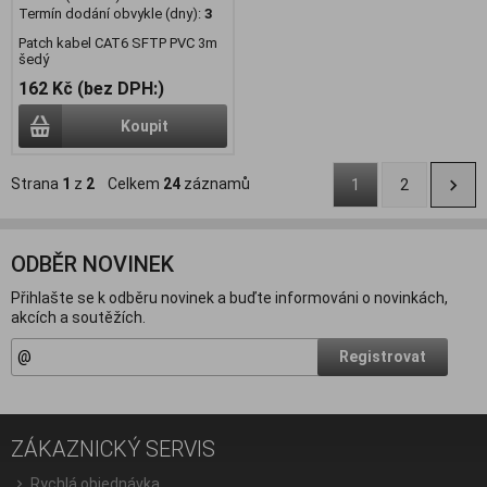
Termín dodání obvykle (dny):
3
Patch kabel CAT6 SFTP PVC 3m
šedý
162 Kč (bez DPH:)
Koupit
Strana
1
z
2
Celkem
24
záznamů
1
2
ODBĚR NOVINEK
Přihlašte se k odběru novinek a buďte informováni o novinkách,
akcích a soutěžích.
Registrovat
ZÁKAZNICKÝ SERVIS
Rychlá objednávka