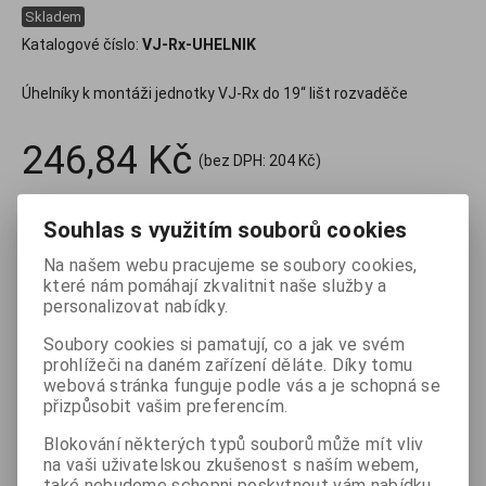
Skladem
Katalogové číslo:
VJ-Rx-UHELNIK
Úhelníky k montáži jednotky VJ-Rx do 19“ lišt rozvaděče
246,84 Kč
(bez DPH:
204 Kč
)

ks
Koupit
Souhlas s využitím souborů cookies

Na našem webu pracujeme se soubory cookies,
Porovnat
Přidat do oblíbených
Tisk
které nám pomáhají zkvalitnit naše služby a
personalizovat nabídky.
Soubory cookies si pamatují, co a jak ve svém
prohlížeči na daném zařízení děláte. Díky tomu
Záruka (měsíců):
24
Termín dodání obvykle (dny):
skladem
webová stránka funguje podle vás a je schopná se
Skladem:
9 ks
Prodejna Zlín:
—
Sklad Spytihněv:
9
přizpůsobit vašim preferencím.
Blokování některých typů souborů může mít vliv
na vaši uživatelskou zkušenost s naším webem,
také nebudeme schopni poskytnout vám nabídku