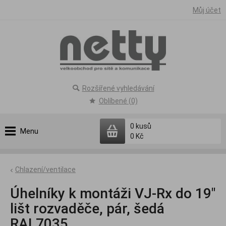
Můj účet
Rozšířené vyhledávání
Oblíbené (0)
0
kusů
Menu
0 Kč
Chlazení/ventilace
Úhelníky k montáži VJ-Rx do 19"
lišt rozvaděče, pár, šedá
RAL7035