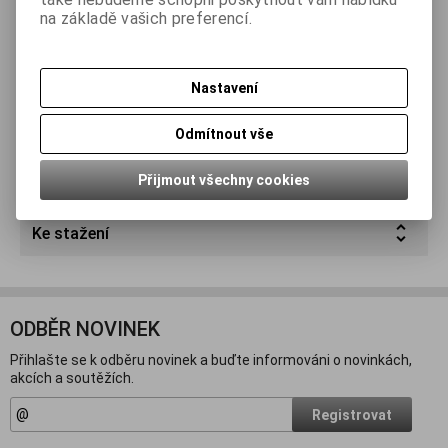
Podrobný popis
na základě vašich preferencí.
Parametry
Nastavení
Dotaz na výrobek
Odmítnout vše
Doporučit výrobek
Přijmout všechny cookies
Ke stažení
ODBĚR NOVINEK
Přihlašte se k odběru novinek a buďte informováni o novinkách,
akcích a soutěžích.
Registrovat