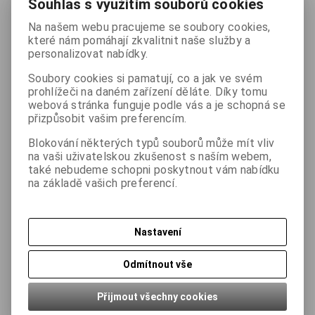
Souhlas s využitím souborů cookies
Skladem:
5 ks
Prodejna Zlín:
—
Sklad Spytihněv:
5
Na našem webu pracujeme se soubory cookies,
které nám pomáhají zkvalitnit naše služby a
personalizovat nabídky.
Podrobný popis
Soubory cookies si pamatují, co a jak ve svém
prohlížeči na daném zařízení děláte. Díky tomu
webová stránka funguje podle vás a je schopná se
Parametry
přizpůsobit vašim preferencím.
Blokování některých typů souborů může mít vliv
Dotaz na výrobek
na vaši uživatelskou zkušenost s naším webem,
také nebudeme schopni poskytnout vám nabídku
na základě vašich preferencí.
Doporučit výrobek
Nastavení
Ke stažení
Odmítnout vše
Související zboží
Přijmout všechny cookies