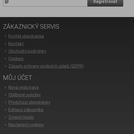
Registrovat
ZÁKAZNICKÝ SERVIS
Rychlá objednávka
Kontakt
Obchodní podmínky
Cookies
Zásady ochrany osobních údajů (GDPR)
MŮJ ÚČET
Nová registrace
Oblíbené položky
Předchozí objednávky
Editace zákazníka
Změnit heslo
Nastavení cookies