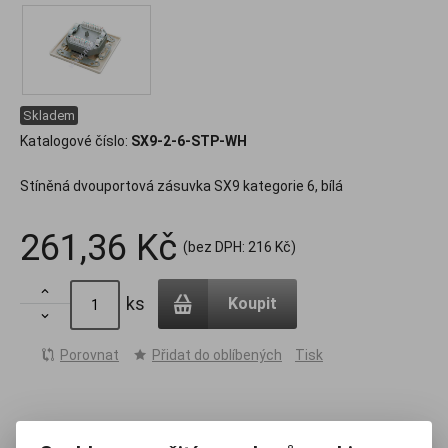
Skladem
Katalogové číslo:
SX9-2-6-STP-WH
Stíněná dvouportová zásuvka SX9 kategorie 6, bílá
261,36 Kč
(bez DPH:
216 Kč
)

ks
Koupit

Porovnat
Přidat do oblíbených
Tisk
Záruka (měsíců):
60
Termín dodání obvykle (dny):
skladem