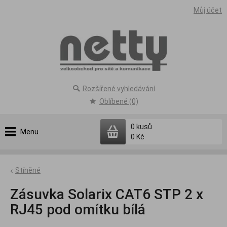
Můj účet
Rozšířené vyhledávání
Oblíbené (0)
0
kusů
Menu
0 Kč
Stíněné
Zásuvka Solarix CAT6 STP 2 x
RJ45 pod omítku bílá