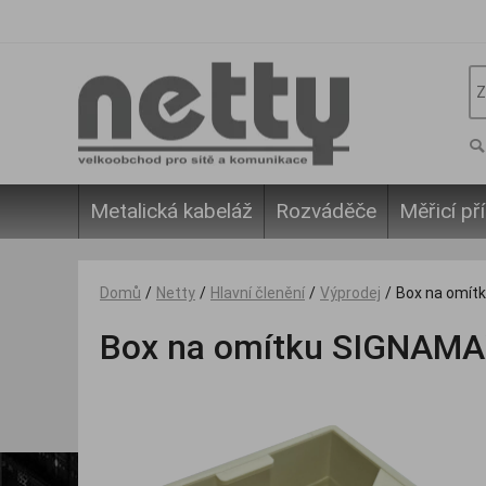
Metalická kabeláž
Rozváděče
Měřicí pří
Domů
/
Netty
/
Hlavní členění
/
Výprodej
/
Box na omítk
Box na omítku SIGNAMAX