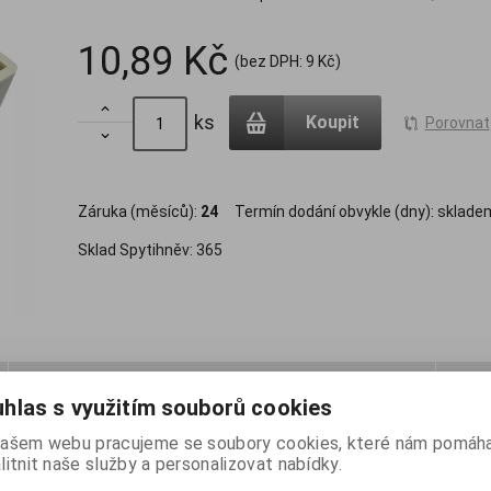
10,89 Kč
(bez DPH:
9 Kč
)

ks
Koupit
Porovnat

Záruka (měsíců):
24
Termín dodání obvykle (dny):
sklade
Sklad Spytihněv:
365
Dotaz na výrobek
Dopo
hlas s využitím souborů cookies
ašem webu pracujeme se soubory cookies, které nám pomáha
45/5-2E-IV na omítku/povrch. Rozměry boxu jsou 80 × 80 × 41 mm. Barv
litnit naše služby a personalizovat nabídky.