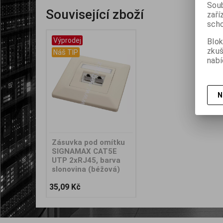
Soub
Související zboží
zaří
scho
Výprodej
Blok
zku
Náš TIP
nabí
N
Zásuvka pod omítku
SIGNAMAX CAT5E
UTP 2xRJ45, barva
slonovina (béžová)
35,09 Kč