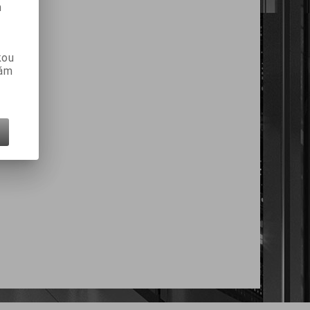
m
kou
vám