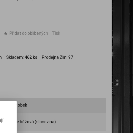
Přidat do oblíbených
Tisk
m
Skladem:
462 ks
Prodejna Zlín:
97
ručit výrobek
jí
a boxu je béžová (slonovina).