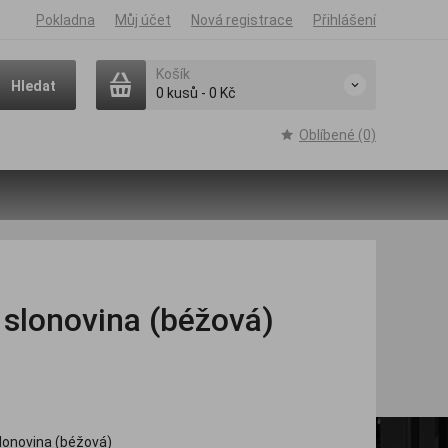
Pokladna
Můj účet
Nová registrace
Přihlášení
Košík
Hledat
0
kusů
-
0 Kč
Oblíbené (0)
slonovina (béžová)
lonovina (béžová)