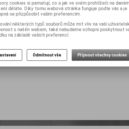
ory cookies si pamatují, co a jak ve svém prohlížeči na dané
zení děláte. Díky tomu webová stránka funguje podle vás a je
pná se přizpůsobit vašim preferencím.
ování některých typů souborů může mít vliv na vaši uživatels
šenost s naším webem, také nebudeme schopni poskytnout 
dku na základě vašich preferencí.
astavení
Odmítnout vše
Přijmout všechny cookies