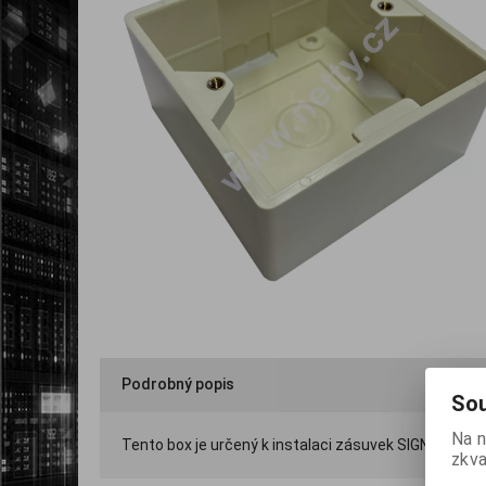
Podrobný popis
Sou
Na n
Tento box je určený k instalaci zásuvek SIGNAMAX W
zkva