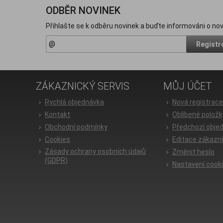
ODBĚR NOVINEK
Přihlašte se k odběru novinek a buďte informováni o nov
Registr
ZÁKAZNICKÝ SERVIS
MŮJ ÚČET
Rychlá objednávka
Nová registrac
Kontakt
Oblíbené položk
Obchodní podmínky
Předchozí obje
Cookies
Editace zákazn
Zásady ochrany osobních údajů
Změnit heslo
(GDPR)
Nastavení cook