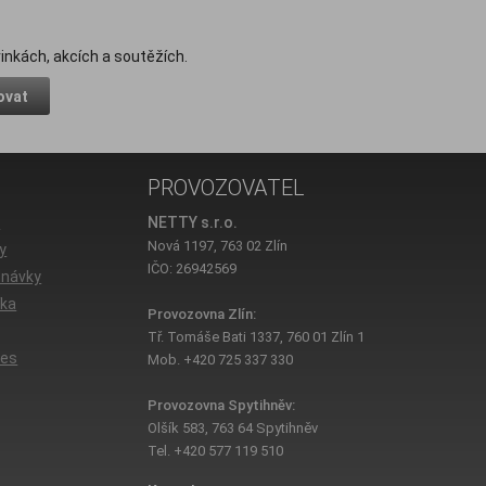
inkách, akcích a soutěžích.
ovat
PROVOZOVATEL
e
NETTY s.r.o.
Nová 1197, 763 02 Zlín
y
IČO: 26942569
dnávky
íka
Provozovna Zlín:
Tř. Tomáše Bati 1337, 760 01 Zlín 1
ies
Mob. +420 725 337 330
Provozovna Spytihněv:
Olšík 583, 763 64 Spytihněv
Tel. +420 577 119 510