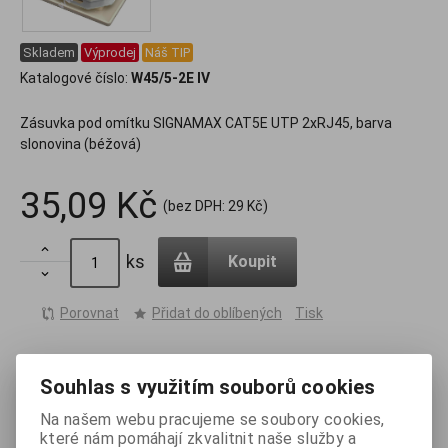
Skladem
Výprodej
Náš TIP
Katalogové číslo:
W45/5-2E IV
Zásuvka pod omítku SIGNAMAX CAT5E UTP 2xRJ45, barva
slonovina (béžová)
35,09 Kč
(bez DPH:
29 Kč
)

ks
Koupit

Porovnat
Přidat do oblíbených
Tisk
Souhlas s využitím souborů cookies
Záruka (měsíců):
24
Termín dodání obvykle (dny):
skladem
Na našem webu pracujeme se soubory cookies,
Skladem:
196 ks
Prodejna Zlín:
120
Sklad Spytihněv:
76
které nám pomáhají zkvalitnit naše služby a