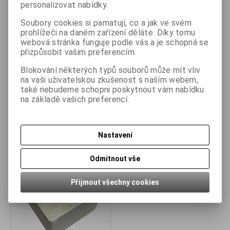
personalizovat nabídky.
Soubory cookies si pamatují, co a jak ve svém
prohlížeči na daném zařízení děláte. Díky tomu
Podrobný popis
webová stránka funguje podle vás a je schopná se
přizpůsobit vašim preferencím.
Dotaz na výrobek
Blokování některých typů souborů může mít vliv
na vaši uživatelskou zkušenost s naším webem,
také nebudeme schopni poskytnout vám nabídku
Doporučit výrobek
na základě vašich preferencí.
Související zboží
Nastavení
Výprodej
Odmítnout vše
Přijmout všechny cookies