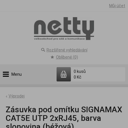
Můj účet
Rozšířené vyhledávání
Oblíbené (0)
0
kusů
Menu
0 Kč
Výprodej
Zásuvka pod omítku SIGNAMAX
CAT5E UTP 2xRJ45, barva
slonovina (béžová)