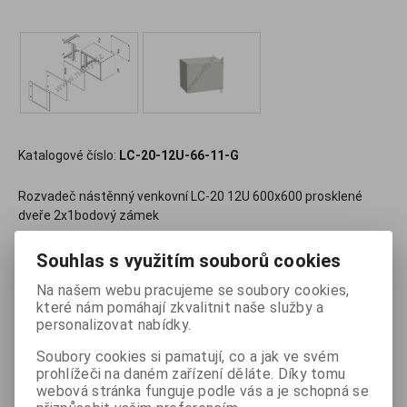
Katalogové číslo:
LC-20-12U-66-11-G
Rozvadeč nástěnný venkovní LC-20 12U 600x600 prosklené
dveře 2x1bodový zámek
Souhlas s využitím souborů cookies
9 792,53 Kč
(bez DPH:
8 093 Kč
)
Na našem webu pracujeme se soubory cookies,
které nám pomáhají zkvalitnit naše služby a

ks
Koupit
personalizovat nabídky.

Soubory cookies si pamatují, co a jak ve svém
Porovnat
Přidat do oblíbených
Tisk
prohlížeči na daném zařízení děláte. Díky tomu
webová stránka funguje podle vás a je schopná se