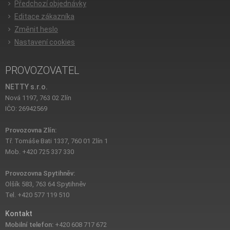
Předchozí objednávky
Editace zákazníka
Změnit heslo
Nastavení cookies
PROVOZOVATEL
NETTY s.r.o.
Nová 1197, 763 02 Zlín
IČO: 26942569
Provozovna Zlín:
Tř. Tomáše Bati 1337, 760 01 Zlín 1
Mob. +420 725 337 330
Provozovna Spytihněv:
Olšík 583, 763 64 Spytihněv
Tel. +420 577 119 510
Kontakt
Mobilní telefon:
+420 608 717 672