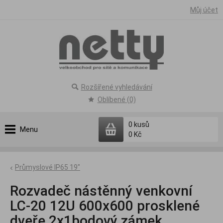
Můj účet
Rozšířené vyhledávání
Oblíbené (0)
0
kusů
Menu
0 Kč
Průmyslové IP65 19"
Rozvadeč nástěnný venkovní
LC-20 12U 600x600 prosklené
dveře 2x1bodový zámek