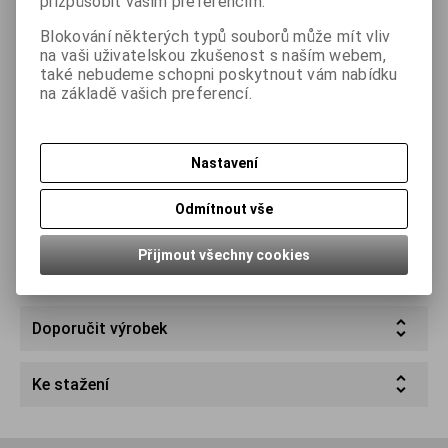
přizpůsobit vašim preferencím.
Blokování některých typů souborů může mít vliv
Záruka (měsíců):
24
Termín dodání obvykle (dny):
30
na vaši uživatelskou zkušenost s naším webem,
Skladem:
Na dotaz ks
Prodejna Zlín:
—
Sklad Spytihněv:
0
také nebudeme schopni poskytnout vám nabídku
na základě vašich preferencí.
Podrobný popis
Nastavení
Odmítnout vše
Parametry
Přijmout všechny cookies
Dotaz na výrobek
Doporučit výrobek
Ke stažení